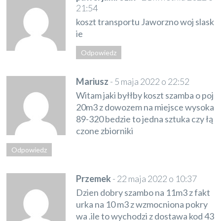
21:54
koszt transportu Jaworzno woj slask
ie
Odpowiedz
Mariusz
-
5 maja 2022 o 22:52
Witam jaki byłłby koszt szamba o poj
20m3 z dowozem na miejsce wysoka
89-320 bedzie to jedna sztuka czy łą
czone zbiorniki
Odpowiedz
Przemek
-
22 maja 2022 o 10:37
Dzien dobry szambo na 11m3 z fakt
urka na 10 m3 z wzmocniona pokry
wa .ile to wychodzi z dostawa kod 43