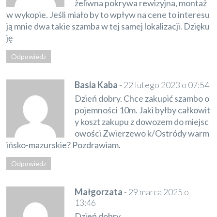
żeliwna pokrywa rewizyjna, montaż
w wykopie. Jeśli miało by to wpływ na cene to interesu
ją mnie dwa takie szamba w tej samej lokalizacji. Dzięku
ję
Odpowiedz
Basia Kaba
-
22 lutego 2023 o 07:54
Dzień dobry. Chce zakupić szambo o
pojemności 10m. Jaki byłby całkowit
y koszt zakupu z dowozem do miejsc
owości Zwierzewo k/Ostródy warm
ińsko-mazurskie? Pozdrawiam.
Odpowiedz
Małgorzata
-
29 marca 2025 o
13:46
Dzień dobry,