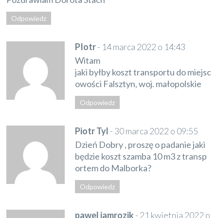
Odpowiedz
PIotr
-
14 marca 2022 o 14:43
Witam
jaki byłby koszt transportu do miejsc
owości Falsztyn, woj. małopolskie
Odpowiedz
Piotr Tyl
-
30 marca 2022 o 09:55
Dzień Dobry , proszę o padanie jaki
będzie koszt szamba 10 m3 z transp
ortem do Malborka?
Odpowiedz
pawel jamrozik
-
21 kwietnia 2022 o