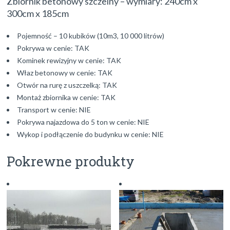
Zbiornik betonowy szczelny – wymiary: 240cm x
300cm x 185cm
Pojemność – 10 kubików (10m3, 10 000 litrów)
Pokrywa w cenie: TAK
Kominek rewizyjny w cenie: TAK
Właz betonowy w cenie: TAK
Otwór na rurę z uszczelką: TAK
Montaż zbiornika w cenie: TAK
Transport w cenie: NIE
Pokrywa najazdowa do 5 ton w cenie: NIE
Wykop i podłączenie do budynku w cenie: NIE
Pokrewne produkty