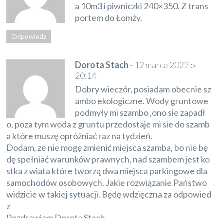
a 10m3 i piwniczki 240×350. Z trans
portem do Łomży.
Odpowiedz
Dorota Stach
-
12 marca 2022 o
20:14
Dobry wieczór, posiadam obecnie sz
ambo ekologiczne. Wody gruntowe
podmyły mi szambo ,ono sie zapadł
o, poza tym woda z gruntu przedostaje mi sie do szamb
a które muszę opróżniać raz na tydzień.
Dodam, ze nie mogę zmienić miejsca szamba, bo nie bę
dę spełniać warunków prawnych, nad szambem jest ko
stka z wiata które tworzą dwa miejsca parkingowe dla
samochodów osobowych. Jakie rozwiązanie Państwo
widzicie w takiej sytuacji. Będę wdzięczna za odpowied
z
Pozdrawiam Dorota Stach