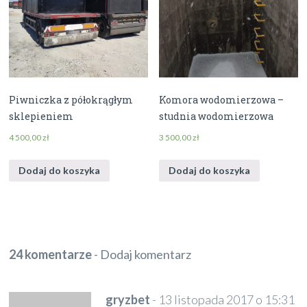
Piwniczka z półokrągłym
Komora wodomierzowa –
sklepieniem
studnia wodomierzowa
4 500,00
zł
3 500,00
zł
Dodaj do koszyka
Dodaj do koszyka
24 komentarze
-
Dodaj komentarz
gryzbet
-
13 listopada 2017 o 15:31