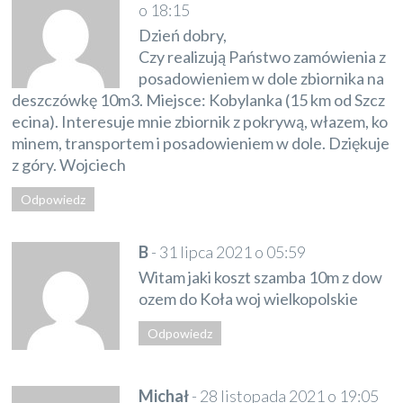
o 18:15
Dzień dobry,
Czy realizują Państwo zamówienia z
posadowieniem w dole zbiornika na
deszczówkę 10m3. Miejsce: Kobylanka (15 km od Szcz
ecina). Interesuje mnie zbiornik z pokrywą, włazem, ko
minem, transportem i posadowieniem w dole. Dziękuje
z góry. Wojciech
Odpowiedz
B
-
31 lipca 2021 o 05:59
Witam jaki koszt szamba 10m z dow
ozem do Koła woj wielkopolskie
Odpowiedz
Michał
-
28 listopada 2021 o 19:05