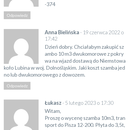
-374
Odpowiedz
Anna Bielińska
-
19 czerwca 2022 o
17:42
Dzień dobry. Chciałabym zakupić sz
ambo 10 m3 dwukomorowe z pokry
wa na wjazd dostawą do Niemstowa
koło Lubina w woj. Dolnośląskim. Jaki koszt szamba jed
no lub dwukomorowego z dowozem.
Odpowiedz
Łukasz
-
5 lutego 2023 o 17:30
Witam,
Proszę o wycenę szamba 10m3, tran
sport do Pisza 12-200. Płyta do 3,5t,