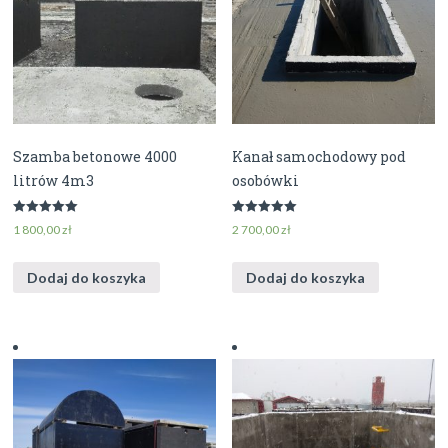
Szamba betonowe 4000
Kanał samochodowy pod
litrów 4m3
osobówki
Oceniony
Oceniony
1 800,00
zł
2 700,00
zł
5.00
5.00
na 5.
na 5.
Dodaj do koszyka
Dodaj do koszyka