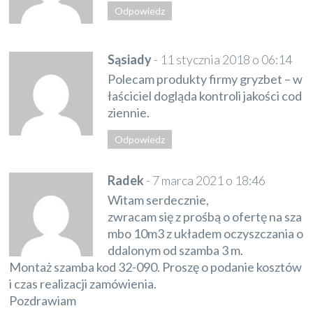
Odpowiedz
Sąsiady
-
11 stycznia 2018 o 06:14
Polecam produkty firmy gryzbet – w
łaściciel dogląda kontroli jakości cod
ziennie.
Odpowiedz
Radek
-
7 marca 2021 o 18:46
Witam serdecznie,
zwracam się z prośbą o ofertę na sza
mbo 10m3 z układem oczyszczania o
ddalonym od szamba 3 m.
Montaż szamba kod 32-090. Proszę o podanie kosztów
i czas realizacji zamówienia.
Pozdrawiam