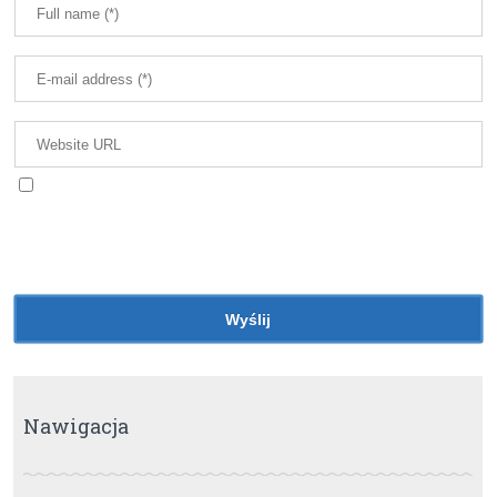
Zapisz moje dane, adres e-mail i witrynę w
przeglądarce aby wypełnić dane podczas pisania
kolejnych komentarzy.
Nawigacja