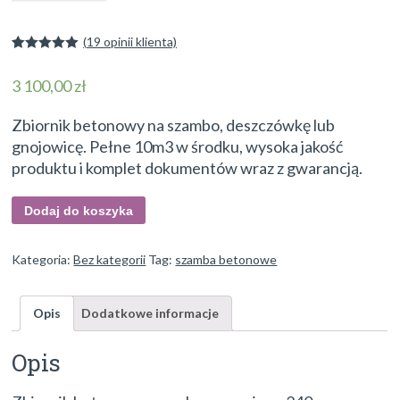
(
19
opinii klienta)
Oceniony
2
5.00
na 5 na
3 100,00
zł
podstawie
ocen
klientów
Zbiornik betonowy na szambo, deszczówkę lub
gnojowicę. Pełne 10m3 w środku, wysoka jakość
produktu i komplet dokumentów wraz z gwarancją.
Dodaj do koszyka
Kategoria:
Bez kategorii
Tag:
szamba betonowe
Opis
Dodatkowe informacje
Opis