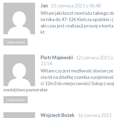
Jan
-
25 czerwca 2021 o 06:48
Witam jaki koszt montażu takiego zb
iornika do 47-126 Kielcza opolskie i j
aki czas jest realizacji proszę o konta
kt
Odpowiedz
Piotr Majewski
-
12 czerwca 2021 o
11:54
Witam czy jest możliwość dostarcze
nia mi na działkę szamba o pojemnoś
ci 12m3 do miejscowości Sobącz woj
ewództwo pomorskie
Odpowiedz
Wojciech Bożek
-
16 czerwca 2021