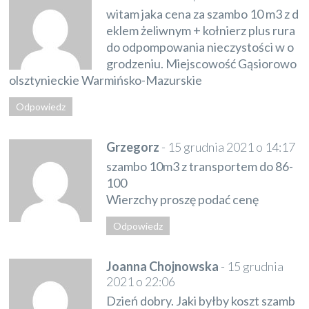
witam jaka cena za szambo 10 m3 z d
eklem żeliwnym + kołnierz plus rura
do odpompowania nieczystości w o
grodzeniu. Miejscowość Gąsiorowo
olsztynieckie Warmińsko-Mazurskie
Odpowiedz
Grzegorz
-
15 grudnia 2021 o 14:17
szambo 10m3 z transportem do 86-
100
Wierzchy proszę podać cenę
Odpowiedz
Joanna Chojnowska
-
15 grudnia
2021 o 22:06
Dzień dobry. Jaki byłby koszt szamb