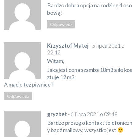
Bardzo dobra opcja na rodzinę 4 oso
bową!
Odpowiedz
Krzysztof Matej
-
5 lipca 2021 o
22:12
Witam,
Jaka jest cena szamba 10m3 a ile kos
ztuje 12 m3.
A macie też piwnice?
Odpowiedz
gryzbet
-
6 lipca 2021 o 09:49
Bardzo proszę o kontakt telefoniczn
y bądź mailowy, wszystko jest